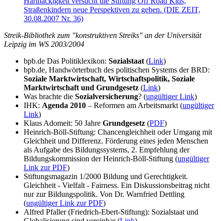
Hartnäckigkeit versucht die Stiftung Off Road Kids,
Straßenkindern neue Perspektiven zu geben. (DIE ZEIT,
30.08.2007 Nr. 36)
Streik-Bibliothek zum "konstruktiven Streiks" an der Universität
Leipzig im WS 2003/2004
bpb.de Das Politiklexikon:
Sozialstaat
(
Link
)
bpb.de, Handwörterbuch des politischen Systems der BRD:
Soziale Marktwirtschaft, Wirtschaftspolitik, Soziale
Marktwirtschaft und Grundgesetz
(
Link
)
Was brachte die
Sozialversicherung
? (
ungültiger Link
)
IHK:
Agenda 2010
– Reformen am Arbeitsmarkt (
ungültiger
Link
)
Klaus Adomeit: 50 Jahre
Grundgesetz
(
PDF
)
Heinrich-Böll-Stiftung: Chancengleichheit oder Umgang mit
Gleichheit und Differenz. Förderung eines jeden Menschen
als Aufgabe des Bildungssystems, 2. Empfehlung der
Bildungskommission der Heinrich-Böll-Stiftung (
ungültiger
Link zur PDF
)
Stiftungsmagazin 1/2000 Bildung und Gerechtigkeit.
Gleichheit - Vielfalt - Fairness. Ein Diskussionsbeitrag nicht
nur zur Bildungspolitik. Von Dr. Warnfried Dettling
(
ungültiger Link zur PDF
)
Alfred Pfaller (Friedrich-Ebert-Stiftung): Sozialstaat und
Globalisierung sind vereinbar (
Link
)