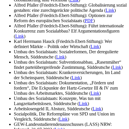
Alfred Pfaller (Friedrich-Ebert-Stiftung): Globalisierung sozial
gestalten: eine zurechtgerückte politische Agenda (
Link
)
Alfred Pfaller (Friedrich-Ebert-Stiftung): Optionen zur
Reform des europäischen Sozialstaats (
PDF
)
Alfred Pfaller (Friedrich-Ebert-Stiftung): Führt internationale
Konkurrenz zum Sozialabbau? Elf Argumentationsfiguren
(
Link
)
Karl Herrmann Hauck (Friedrich-Ebert-Stiftung): Wer
definiert Märkte – Politik oder Wirtschaft (
Link
)
Umbau des Sozialstaats: Sozialreformen, Der deregulierte
Mensch, Süddeutsche (
Link
)
Umbau des Sozialstaats: Subventionsabbau, „Rasenmäher“
findet parteiübergreifende Zustimmung, Süddeutsche (
Link
)
Umbau des Sozialstaats: Krankenversicherungen, Im Land
der Scheinsparer, Süddeutsche (
Link
)
Umbau des Sozialstaats: Dokumentation, „Fördern und
fordern“, Die Eckpunkte der Hartz-Gesetze III & IV zum
Umbau des Arbeitsmarktes, Süddeutsche (
Link
)
Umbau des Sozialstaats: Konzepte, Was tun mit
Langzeitarbeitslosen, Süddeutsche (
Link
)
Arbeitslosengeld II, Absturz, Süddeutsche (
Link
)
Sozialpolitik, Die Reformpläne von SPD und Union im
Vergleich, Süddeutsche (
Link
)
GEW-Landesstudierendenausschusses (LASS) NRW: