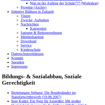
Was ist der Auftrag der Schule??? (Workshop)
Projekte (Archiv)
Initiative Bildung in Zukunft
Vision
Zwecke, Aufgaben
Nachrichten
Kategorien
Satzung & Beitragsordnung
Mitgliedsantrag
Download
Service
Kindesschutz
Datenschutzerklärung
Kontakt
Spenden
Impressum
Bildungs- & Sozialabbau, Soziale
Gerechtigkeit
Bertelsmann Stiftung: Die Bundesländer im
Standortwettbewerb (19.08.2007)
Inge Kutter: Ein Netz für Ausreißer. Mit großer