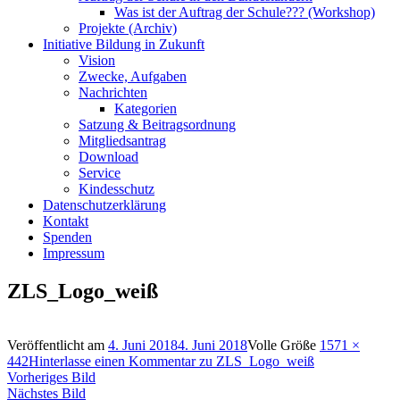
Was ist der Auftrag der Schule??? (Workshop)
Projekte (Archiv)
Initiative Bildung in Zukunft
Vision
Zwecke, Aufgaben
Nachrichten
Kategorien
Satzung & Beitragsordnung
Mitgliedsantrag
Download
Service
Kindesschutz
Datenschutzerklärung
Kontakt
Spenden
Impressum
ZLS_Logo_weiß
Veröffentlicht am
4. Juni 2018
4. Juni 2018
Volle Größe
1571 ×
442
Hinterlasse einen Kommentar
zu ZLS_Logo_weiß
Vorheriges Bild
Nächstes Bild